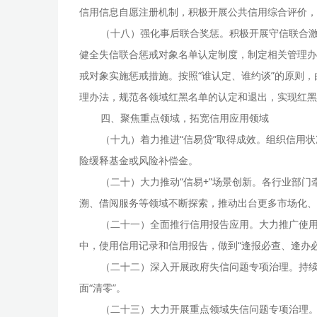
信用信息自愿注册机制，积极开展公共信用综合评价，
（十八）强化事后联合奖惩。积极开展守信联合激
健全失信联合惩戒对象名单认定制度，制定相关管理办
戒对象实施惩戒措施。按照“谁认定、谁约谈”的原则
理办法，规范各领域红黑名单的认定和退出，实现红黑
四、聚焦重点领域，拓宽信用应用领域
（十九）着力推进“信易贷”取得成效。组织信用
险缓释基金或风险补偿金。
（二十）大力推动“信易+”场景创新。各行业部
溯、借阅服务等领域不断探索，推动出台更多市场化、
（二十一）全面推行信用报告应用。大力推广使
中，使用信用记录和信用报告，做到“逢报必查、逢办必
（二十二）深入开展政府失信问题专项治理。持
面“清零”。
（二十三）大力开展重点领域失信问题专项治理。按