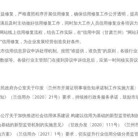
权益修复，严格遵照程序开展信用修复，确保信用修复工作公开透明，提
满后及时主动做好信用修复工作，同时加大工作人员信用修复业务培训力
”网站线上信用修复流程，结合工作实际，在“信用中国（甘肃兰州）”网
面”信用修复，为企业发展经营创造良好条件。
市信用信息异议申诉处理机制。按照“谁提供，谁负责”的原则，各级行
数据等。各级行业主管部门在接到异议申诉信息后，应第一时间核实异议
民政府办公室关于印发〈兰州市开展证明事项告知承诺制工作实施方案〉的
知》（兰信用办〔2020〕21号）要求，持续推行政务服务承诺，鼓励市
公厅关于加快推进社会信用体系建设 构建以信用为基础的新型监管机制的指
基础的新型监管机制的实施意见》（甘政办发〔2020〕111号）《兰
施方案》（兰信用办〔2021〕1号）要求，切实提升行业信用分级分类监