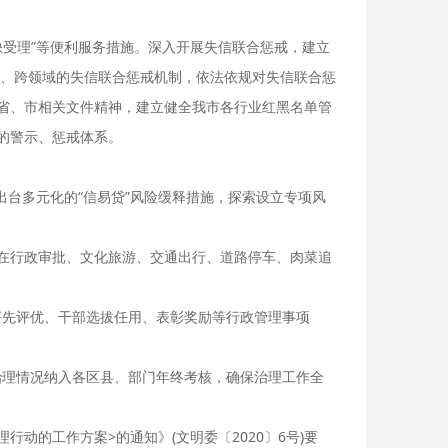
缺受理”等便利服务措施。深入开展失信联合惩戒，建立
、跨领域的失信联合惩戒机制，依法依规对失信联合惩
、省、市相关文件精神，建立健全我市各行业红黑名单管
的警示、惩戒体系。
出台多元化的“信易贷”风险缓释措施，探索设立专项风
，在行政审批、文化旅游、交通出行、道路停车、肉菜追
评先评优、干部选拔任用、表彰奖励等行政管理事项
治理情况纳入各区县、部门年终考核，确保治理工作全
动的工作方案>的通知》(文明委〔2020〕6号)要