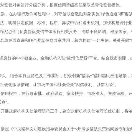
对监管对象进行分级分类，根据信用等级高低采取差异化监管措施。
励，在办理行政许可过程中，对守信联合激励对象实施“绿色通道”和“容
法，明确认定依据、标准、程序、异议申诉和退出机制。加快构建跨行业
，由认定部门负责督促失信主体履行相关义务、消除不良影响。根据国家
名单在线查询和联合奖惩信息共享共用，着力构建“一处失信、处处受限”
状况良好的中小微企业、金融机构入驻“兰州信易贷”平台。结合我市实际，
门牵头，结合本行业特色及工作实际，积极创新“信易+”信用惠民应用场景
社会化激励措施，让市场主体和社会公众“因信获利、以信为荣”。
用信用报告，在行政审批、政府采购、资金扶持、市场准入、资质审核、
查”。
续开展政府机构失信治理防范工作，建立政府机构失信治理长效机制，将
照《中央精神文明建设指导委员会关于<开展诚信缺失突出问题专项治理行