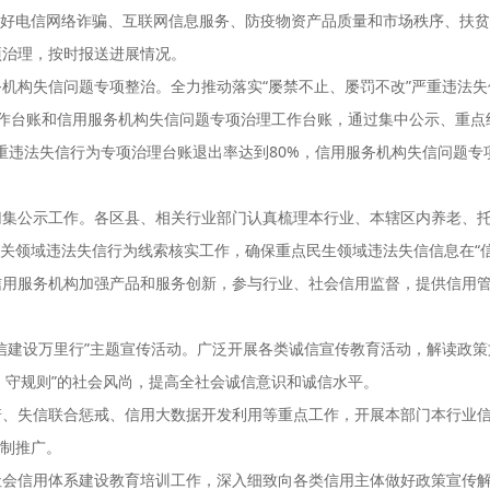
好电信网络诈骗、互联网信息服务、防疫物资产品质量和市场秩序、扶贫
项治理，按时报送进展情况。
机构失信问题专项整治。全力推动落实“屡禁不止、屡罚不改”严重违法
工作台账和信用服务机构失信问题专项治理工作台账，通过集中公示、重
严重违法失信行为专项治理台账退出率达到80%，信用服务机构失信问题专项
归集公示工作。各区县、相关行业部门认真梳理本行业、本辖区内养老、
关领域违法失信行为线索核实工作，确保重点民生领域违法失信信息在“信
信用服务机构加强产品和服务创新，参与行业、社会信用监督，提供信用
信建设万里行”主题宣传活动。广泛开展各类诚信宣传教育活动，解读政
、守规则”的社会风尚，提高全社会诚信意识和诚信水平。
诺、失信联合惩戒、信用大数据开发利用等重点工作，开展本部门本行业
制推广。
社会信用体系建设教育培训工作，深入细致向各类信用主体做好政策宣传